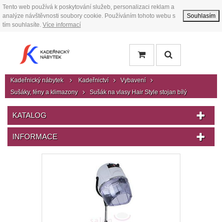
Tento web používá k poskytování služeb, personalizaci reklam a
analýze návštěvnosti soubory cookie. Používáním tohoto webu s
Souhlasím
tím souhlasíte.
Více informací
Kadeřnický nábytek
Kadeřnictví
Vybavení
Sušáky, fény a klimazony
Sušák na vlasy Hair Style stojan bílý
KATALOG
INFORMACE