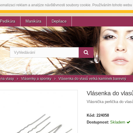
sonalizaci reklam a analýze návštěvnosti soubory cookie. Používáním tohoto webu 
Pedikúra
Manikúra
Depilace
na vlasy
Vlásenky a sponky
Vlásenka do vlasů velká kamínek barevný
Vlásenka do vlas
Vlásnička perlička do vlas
Kód:
224058
Dostupnost:
Skladem