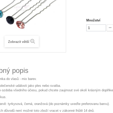
Množství
Zobrazit větší
bný popis
nka do vlasů - mix barev.
polečenské události jako ples nebo svatba.
o ozdoba všedního účesu, pokud chcete zaujmout své okolí krásným doplňk
 kus.
arvě: tyrkysová, černá, oranžová (do poznámky uveďte preferovanu barvu).
ch důvodů není možné toto zboží vracet v zákonné lhůtě 14 dnů.