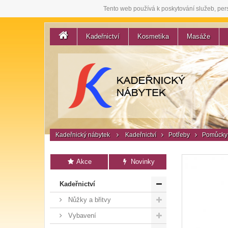
Tento web používá k poskytování služeb, per
Kadeřnictví
Kosmetika
Masáže
Kadeřnický nábytek
Kadeřnictví
Potřeby
Pomůcky 
Akce
Novinky
Kadeřnictví
Nůžky a břitvy
Vybavení