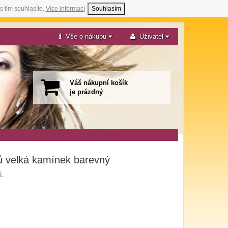
s tím souhlasíte.
Více informací
Souhlasím
Vše o nákupu
Uživatel
Váš nákupní košík
je prázdný
ů velká kamínek barevný
ů.