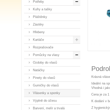
Potřeby
Kufry a tašky
Pláštěnky
Zástěry
Hřebeny
Kartáče
Rozprašovače
Pomůcky na vlasy
Ozdoby do vlasů
Podro
Natáčky
Krásná vláse
Pinety do vlasů
Ideální na s
Gumičky do vlasů
Vhodná i jak
Vlásenky a sponky
Cena je za 1
Výplně do účesu
K dodání v b
Z hygienický
Barvení, melír a trvalá