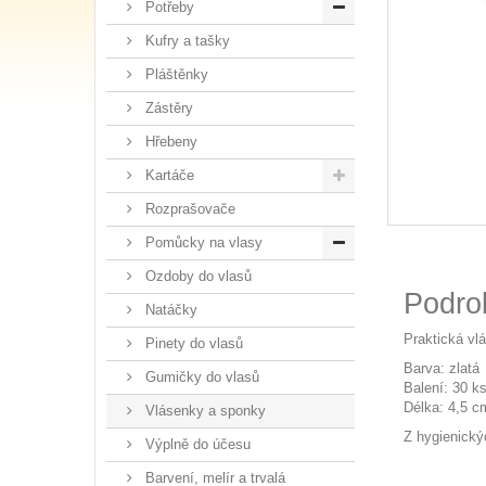
Potřeby
Kufry a tašky
Pláštěnky
Zástěry
Hřebeny
Kartáče
Rozprašovače
Pomůcky na vlasy
Ozdoby do vlasů
Podro
Natáčky
Praktická vl
Pinety do vlasů
Barva: zlatá
Gumičky do vlasů
Balení: 30 k
Délka: 4,5 c
Vlásenky a sponky
Z hygienický
Výplně do účesu
Barvení, melír a trvalá