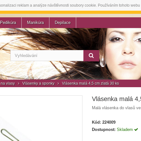
sonalizaci reklam a analýze návštěvnosti soubory cookie. Používáním tohoto webu 
Pedikúra
Manikúra
Depilace
na vlasy
Vlásenky a sponky
Vlásenka malá 4,5 cm zlatá 30 ks
Vlásenka malá 4,
Malá vlásenka do vlasů ve 
Kód:
224009
Dostupnost:
Skladem