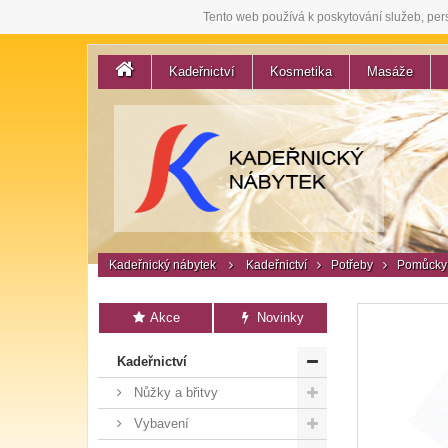
Tento web používá k poskytování služeb, per
Kadeřnictví
Kosmetika
Masáže
Kadeřnický nábytek
Kadeřnictví
Potřeby
Pomůcky 
Akce
Novinky
Kadeřnictví
Nůžky a břitvy
Vybavení