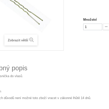
Množství
Zobrazit větší
bný popis
ásnička do vlasů.
s
m
ch důvodů není možné toto zboží vracet v zákonné lhůtě 14 dnů.