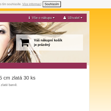
s tím souhlasíte.
Více informací
Souhlasím
Vše o nákupu
Uživatel
Váš nákupní košík
je prázdný
5 cm zlatá 30 ks
zlaté barvě.