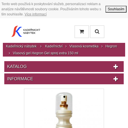
Tento web používá k poskytování služeb, personalizaci reklam a
analýze návštěvnosti soubory cookie. Používáním tohoto webu s
Souhlasím
tím souhlasíte.
Více informací
Kadeřnický nábytek
Kadeřnictví
Vlasová kosmetika
Hegron
Vlasový gel Hegron Gel sprej extra 150 ml
KATALOG
INFORMACE