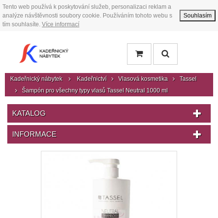
Tento web používá k poskytování služeb, personalizaci reklam a
analýze návštěvnosti soubory cookie. Používáním tohoto webu s
Souhlasím
tím souhlasíte.
Více informací
Kadeřnický nábytek
Kadeřnictví
Vlasová kosmetika
Tassel
Šampón pro všechny typy vlasů Tassel Neutral 1000 ml
KATALOG
INFORMACE