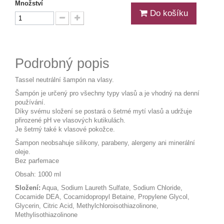
Množství
Do košíku
Podrobný popis
Tassel neutrální šampón na vlasy.
Šampón je určený pro všechny typy vlasů a je vhodný na denní
používání.
Díky svému složení se postará o šetrné mytí vlasů a udržuje
přirozené pH ve vlasových kutikulách.
Je šetrný také k vlasové pokožce.
Šampon neobsahuje silikony, parabeny, alergeny ani minerální
oleje.
Bez parfemace
Obsah: 1000 ml
Složení:
Aqua, Sodium Laureth Sulfate, Sodium Chloride,
Cocamide DEA, Cocamidopropyl Betaine, Propylene Glycol,
Glycerin, Citric Acid, Methylchloroisothiazolinone,
Methylisothiazolinone