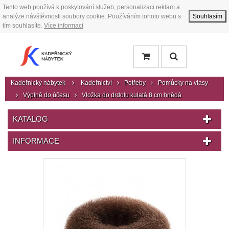
Tento web používá k poskytování služeb, personalizaci reklam a
analýze návštěvnosti soubory cookie. Používáním tohoto webu s
Souhlasím
tím souhlasíte.
Více informací
Kadeřnický nábytek
Kadeřnictví
Potřeby
Pomůcky na vlasy
Výplně do účesu
Vložka do drdolu kulatá 8 cm hnědá
KATALOG
INFORMACE