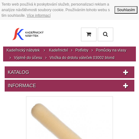
Tento web používá k poskytování služeb, personalizaci reklam a
analýze návštěvnosti soubory cookie. Používáním tohoto webu s
Souhlasím
tím souhlasíte.
Více informací
Kadeřnický nábytek
Kadeřnictví
Potřeby
Pomůcky na vlasy
Výplně do účesu
Vložka do drdolu váleček 03002 blond
KATALOG
INFORMACE