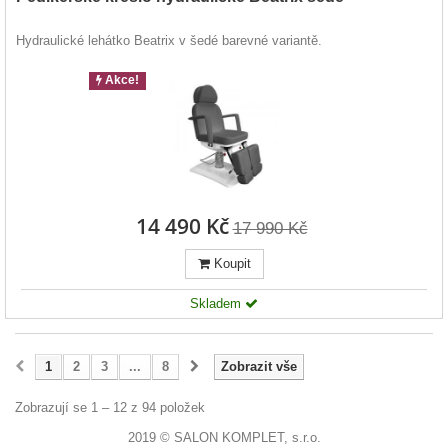
Hydraulické lehátko Beatrix v šedé barevné variantě.
Akce!
14 490 Kč
17 990 Kč
Koupit
Skladem
1
2
3
...
8
Zobrazit vše
Zobrazují se 1 – 12 z 94 položek
2019 © SALON KOMPLET, s.r.o.