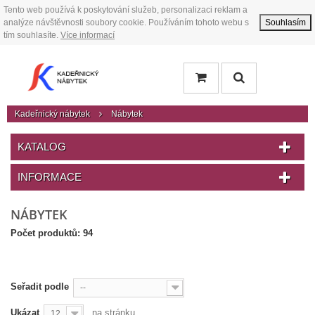
Tento web používá k poskytování služeb, personalizaci reklam a
analýze návštěvnosti soubory cookie. Používáním tohoto webu s
Souhlasím
tím souhlasíte.
Více informací
Kadeřnický nábytek
Nábytek
KATALOG
INFORMACE
NÁBYTEK
Počet produktů: 94
Seřadit podle
--
Ukázat
na stránku
12