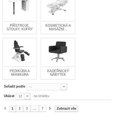
PŘÍSTROJE,
KOSMETICKÁ A
STOLKY, KUFRY
MASÁŽNÍ...
PEDIKÚRA A
KADEŘNICKÝ
MANIKÚRA
NÁBYTEK
Seřadit podle
--
Ukázat
na stránku
12
1
2
3
...
7
Zobrazit vše