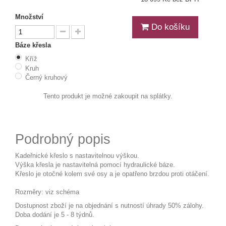
Množství
Do košíku
Báze křesla
Kříž
Kruh
Černý kruhový
Tento produkt je možné zakoupit na splátky.
Podrobný popis
Kadeřnické křeslo s nastavitelnou výškou.
Výška křesla je nastavitelná pomocí hydraulické báze.
Křeslo je otočné kolem své osy a je opatřeno brzdou proti otáčení.
Rozměry: viz schéma
Dostupnost zboží je na objednání s nutností úhrady 50% zálohy.
Doba dodání je 5 - 8 týdnů.