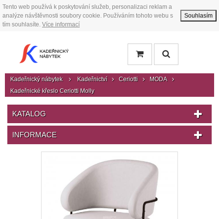
Tento web používá k poskytování služeb, personalizaci reklam a
analýze návštěvnosti soubory cookie. Používáním tohoto webu s
Souhlasím
tím souhlasíte.
Více informací
Kadeřnický nábytek
Kadeřnictví
Ceriotti
MODA
Kadeřnické křeslo Ceriotti Molly
KATALOG
INFORMACE