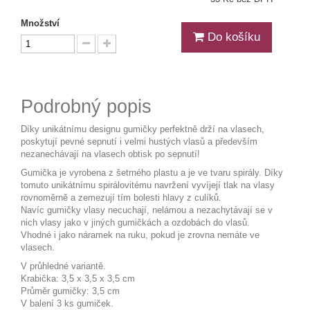
Množství
Do košíku
Podrobný popis
Díky unikátnímu designu gumičky perfektně drží na vlasech,
poskytují pevné sepnutí i velmi hustých vlasů a především
nezanechávají na vlasech obtisk po sepnutí!
Gumička je vyrobena z šetrného plastu a je ve tvaru spirály. Díky
tomuto unikátnímu spirálovitému navržení vyvíjejí tlak na vlasy
rovnoměrně a zemezují tím bolesti hlavy z culíků.
Navíc gumičky vlasy necuchají, nelámou a nezachytávají se v
nich vlasy jako v jiných gumičkách a ozdobách do vlasů.
Vhodné i jako náramek na ruku, pokud je zrovna nemáte ve
vlasech.
V průhledné variantě.
Krabička: 3,5 x 3,5 x 3,5 cm
Průměr gumičky: 3,5 cm
V balení 3 ks gumiček.