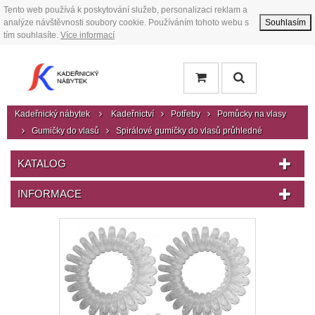
Tento web používá k poskytování služeb, personalizaci reklam a
analýze návštěvnosti soubory cookie. Používáním tohoto webu s
Souhlasím
tím souhlasíte.
Více informací
Kadeřnický nábytek
Kadeřnictví
Potřeby
Pomůcky na vlasy
Gumičky do vlasů
Spirálové gumičky do vlasů průhledné
KATALOG
INFORMACE