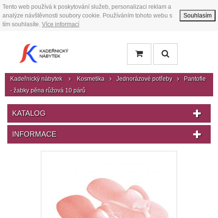
Tento web používá k poskytování služeb, personalizaci reklam a
analýze návštěvnosti soubory cookie. Používáním tohoto webu s
Souhlasím
tím souhlasíte.
Více informací
Kadeřnický nábytek
Kosmetika
Jednorázové potřeby
Pantofle
- žabky pěna růžová 10 párů
KATALOG
INFORMACE