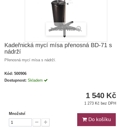
Zobrazit větší
Kadeřnická mycí mísa přenosná BD-71 s
nádrží
Přenosná mycí mísa s nádrží.
Kód:
500906
Dostupnost:
Skladem
1 540 Kč
1 273 Kč bez DPH
Množství
Do košíku