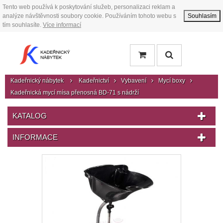
Tento web používá k poskytování služeb, personalizaci reklam a
analýze návštěvnosti soubory cookie. Používáním tohoto webu s
Souhlasím
tím souhlasíte.
Více informací
Kadeřnický nábytek
Kadeřnictví
Vybavení
Mycí boxy
Kadeřnická mycí mísa přenosná BD-71 s nádrží
KATALOG
INFORMACE