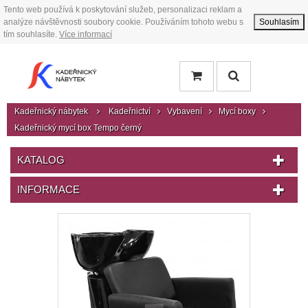
Tento web používá k poskytování služeb, personalizaci reklam a
analýze návštěvnosti soubory cookie. Používáním tohoto webu s
Souhlasím
tím souhlasíte.
Více informací
Kadeřnický nábytek
Kadeřnictví
Vybavení
Mycí boxy
Kadeřnický mycí box Tempo černý
KATALOG
INFORMACE