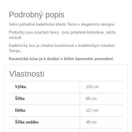
Podrobný popis
Velmi pohodlné kadeřnické křeslo Temo v elegantním designu.
Područky jsou součástí boxu - jsou potažené koženkou, takže
nestudí.
Kadeřnický box je vhodné kombinovat s kadeřnickým křeslem
Tempo.
Keramická mísa je k dodání v bílém barevném provedení.
Vlastnosti
Výška
103 cm
Šířka
66 cm
Délka
117 cm
Šířka sedáku
48 cm