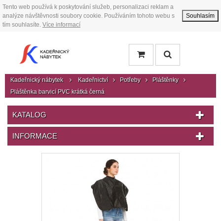
Tento web používá k poskytování služeb, personalizaci reklam a
analýze návštěvnosti soubory cookie. Používáním tohoto webu s
Souhlasím
tím souhlasíte.
Více informací
Kadeřnický nábytek
Kadeřnictví
Potřeby
Pláštěnky
Pláštěnka barvicí PVC krátká černá
KATALOG
INFORMACE