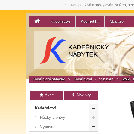
Tento web používá k poskytování služeb, per
Kadeřnictví
Kosmetika
Masáže
Kadeřnický nábytek
Kadeřnictví
Vybavení
Stolky 
Akce
Novinky
Kadeřnictví
Nůžky a břitvy
Vybavení