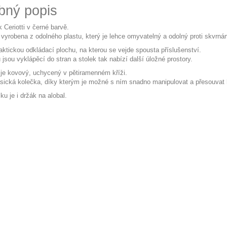
bný popis
 Ceriotti v černé barvě.
e vyrobena z odolného plastu, který je lehce omyvatelný a odolný proti skvrn
aktickou odkládací plochu, na kterou se vejde spousta příslušenství.
 jsou vyklápěcí do stran a stolek tak nabízí další úložné prostory.
u je kovový, uchycený v pětiramenném kříži.
sická kolečka, díky kterým je možné s ním snadno manipulovat a přesouvat 
ku je i držák na alobal.