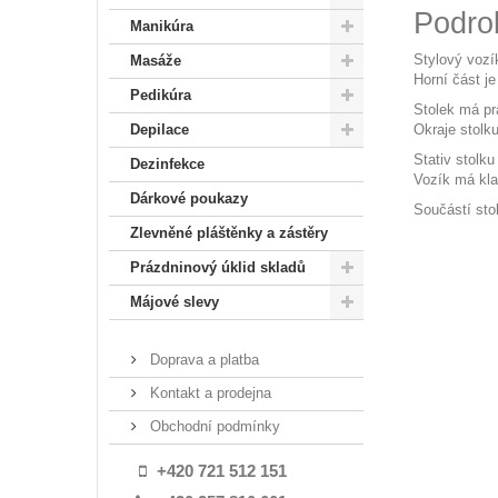
Podro
Manikúra
Stylový vozík
Masáže
Horní část j
Pedikúra
Stolek má pr
Okraje stolku
Depilace
Stativ stolk
Dezinfekce
Vozík má kla
Dárkové poukazy
Součástí stol
Zlevněné pláštěnky a zástěry
Prázdninový úklid skladů
Májové slevy
Doprava a platba
Kontakt a prodejna
Obchodní podmínky
+420 721 512 151