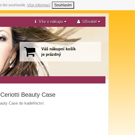
s tím souhlasíte.
Více informací
Souhlasím
Vše o nákupu
Uživatel
Váš nákupní košík
je prázdný
 Ceriotti Beauty Case
eauty Case do kadeřnictví.