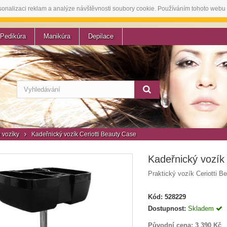
sonalizaci reklam a analýze návštěvnosti soubory cookie. Používáním tohoto webu 
Pedikúra
Manikúra
Depilace
a vozíky
Kadeřnický vozík Ceriotti Beauty Case
Kadeřnický vozík
Praktický vozík Ceriotti B
Kód:
528229
Dostupnost:
Skladem
Původní cena:
3 390 Kč