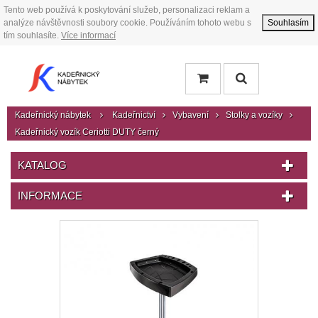
Tento web používá k poskytování služeb, personalizaci reklam a
analýze návštěvnosti soubory cookie. Používáním tohoto webu s
Souhlasím
tím souhlasíte.
Více informací
Kadeřnický nábytek
Kadeřnictví
Vybavení
Stolky a vozíky
Kadeřnický vozík Ceriotti DUTY černý
KATALOG
INFORMACE