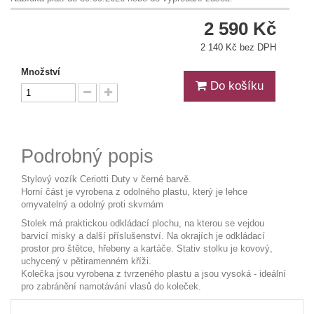
2 590 Kč
2 140 Kč bez DPH
Množství
Do košíku
Podrobný popis
Stylový vozík Ceriotti Duty v černé barvě.
Horní část je vyrobena z odolného plastu, který je lehce
omyvatelný a odolný proti skvrnám
Stolek má praktickou odkládací plochu, na kterou se vejdou
barvicí misky a další příslušenství. Na okrajích je odkládací
prostor pro štětce, hřebeny a kartáče. Stativ stolku je kovový,
uchycený v pětiramenném kříži.
Kolečka jsou vyrobena z tvrzeného plastu a jsou vysoká - ideální
pro zabránění namotávání vlasů do koleček.