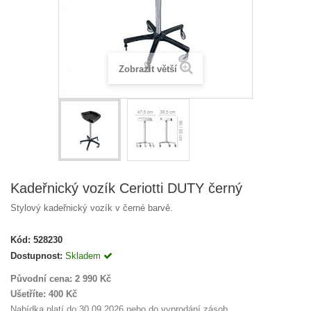
Zobrazit větší
Kadeřnický vozík Ceriotti DUTY černý
Stylový kadeřnický vozík v černé barvě.
Kód:
528230
Dostupnost:
Skladem
Původní cena:
2 990 Kč
Ušetříte:
400 Kč
Nabídka platí do 30.09.2026 nebo do vyprodání zásob.