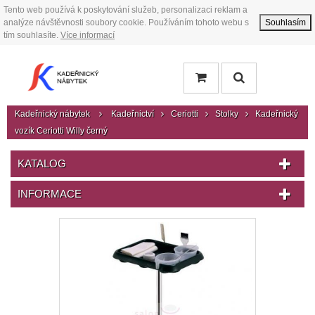
Tento web používá k poskytování služeb, personalizaci reklam a
analýze návštěvnosti soubory cookie. Používáním tohoto webu s
Souhlasím
tím souhlasíte.
Více informací
Kadeřnický nábytek
Kadeřnictví
Ceriotti
Stolky
Kadeřnický
vozík Ceriotti Willy černý
KATALOG
INFORMACE