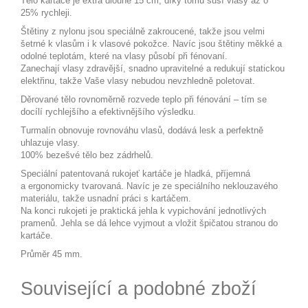
Tělo kartáče je extra dlouhé 15 cm, díky tomu suší vlasy až o
25% rychleji.
Štětiny z nylonu jsou speciálně zakroucené, takže jsou velmi
šetrné k vlasům i k vlasové pokožce. Navíc jsou štětiny měkké a
odolné teplotám, které na vlasy působí při fénovaní.
Zanechají vlasy zdravější, snadno upravitelné a redukují statickou
elektřinu, takže Vaše vlasy nebudou nevzhledně poletovat.
Děrované tělo rovnoměrně rozvede teplo při fénování – tím se
docílí rychlejšího a efektivnějšího výsledku.
Turmalín obnovuje rovnováhu vlasů, dodává lesk a perfektně
uhlazuje vlasy.
100% bezešvé tělo bez zádrhelů.
Speciální patentovaná rukojeť kartáče je hladká, příjemná
a ergonomicky tvarovaná. Navíc je ze speciálního neklouzavého
materiálu, takže usnadní práci s kartáčem.
Na konci rukojeti je praktická jehla k vypichování jednotlivých
pramenů. Jehla se dá lehce vyjmout a vložit špičatou stranou do
kartáče.
Průměr 45 mm.
Související a podobné zboží