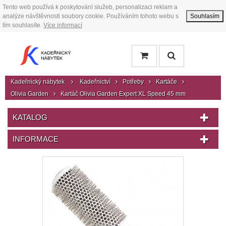
Tento web používá k poskytování služeb, personalizaci reklam a
analýze návštěvnosti soubory cookie. Používáním tohoto webu s
Souhlasím
tím souhlasíte.
Více informací
Kadeřnický nábytek
Kadeřnictví
Potřeby
Kartáče
Olivia Garden
Kartáč Olivia Garden Expert XL Speed 45 mm
KATALOG
INFORMACE