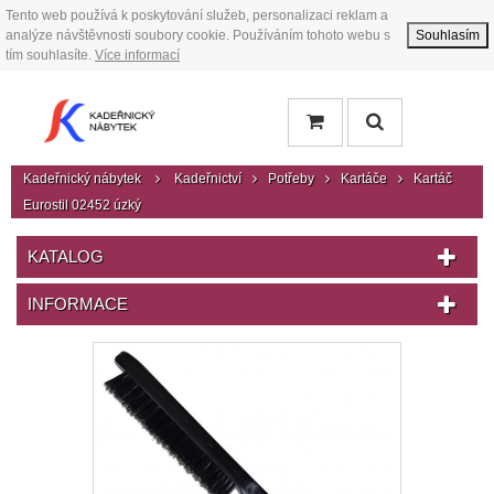
Tento web používá k poskytování služeb, personalizaci reklam a
analýze návštěvnosti soubory cookie. Používáním tohoto webu s
Souhlasím
tím souhlasíte.
Více informací
Kadeřnický nábytek
Kadeřnictví
Potřeby
Kartáče
Kartáč
Eurostil 02452 úzký
KATALOG
INFORMACE