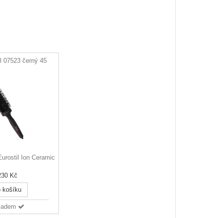
il 07523 černý 45
urostil Ion Ceramic
230 Kč
 košíku
ladem