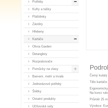
Potřeby
Kufry a tašky
Pláštěnky
Zástěry
Hřebeny
Kartáče
Olivia Garden
Detanglery
Rozprašovače
Podro
Pomůcky na vlasy
Černý kulatý
Barvení, melír a trvalá
Tělo kartáče 
Jednorázové potřeby
Ergonomicky 
Štětky
Na konci ruk
Ostatní produkty
Průměr 25 mm
Výrobce: Eur
Učňovské sety