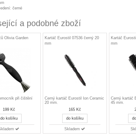
 mm
edení: černé
sející a podobné zboží
áčů Olivia Garden
Kartáč Eurostil 07536 černý 20
Kartáč Eurost
mm
mm
omocník při čištění
Černý kartáč Eurostil Ion Ceramic
Černý kartáč E
20 mm.
45 mm.
199 Kč
165 Kč
do košíku
do košíku
do
Skladem
Skladem
Sk