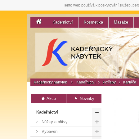
Tento web používá k poskytování služeb, per
Kadeřnictví
Kosmetika
Masáže
Kadeřnický nábytek
Kadeřnictví
Potřeby
Kartáče
Akce
Novinky
Kadeřnictví
Nůžky a břitvy
Vybavení