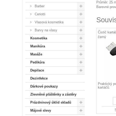
Průměr: 25
Barber
Barevné prov
Ceriotti
Souvi
Vlasová kosmetika
Barvy na vlasy
Čistič kart
černý
Kosmetika
Manikúra
Masáže
Pedikúra
Depilace
Dezinfekce
Praktický p
Dárkové poukazy
kartáčů.
Zlevněné pláštěnky a zástěry
Prázdninový úklid skladů
Májové slevy