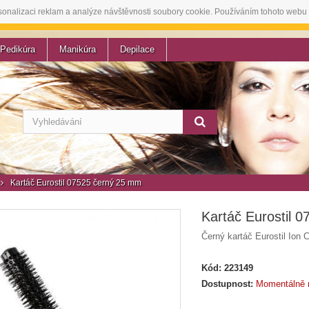
sonalizaci reklam a analýze návštěvnosti soubory cookie. Používáním tohoto webu 
Pedikúra
Manikúra
Depilace
Kartáč Eurostil 07525 černý 25 mm
Kartáč Eurostil 
Černý kartáč Eurostil Ion
Kód:
223149
Dostupnost:
Momentálně 