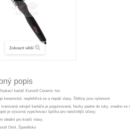
Zobrazit větší
bný popis
 foukací kartáč Eurostil Ceramic Ion.
je keramické, nepřehřívá se a nepálí vlasy. Štětiny jsou nylonové.
tvarovaná rukojeť kartáče je pogumovaná, hezky padne do ruky, snadno se s
ojeti je výsuvná vypichovací špička pro náročnější účesy.
 ideální pro kratší vlasy.
ostil Oriol, Španělsko