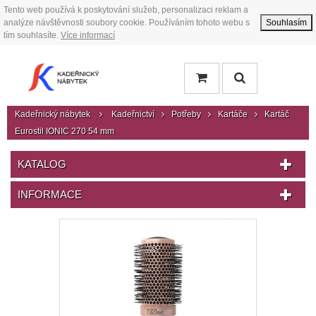
Tento web používá k poskytování služeb, personalizaci reklam a
analýze návštěvnosti soubory cookie. Používáním tohoto webu s
Souhlasím
tím souhlasíte.
Více informací
Kadeřnický nábytek
Kadeřnictví
Potřeby
Kartáče
Kartáč
Eurostil IONIC 270 54 mm
KATALOG
INFORMACE