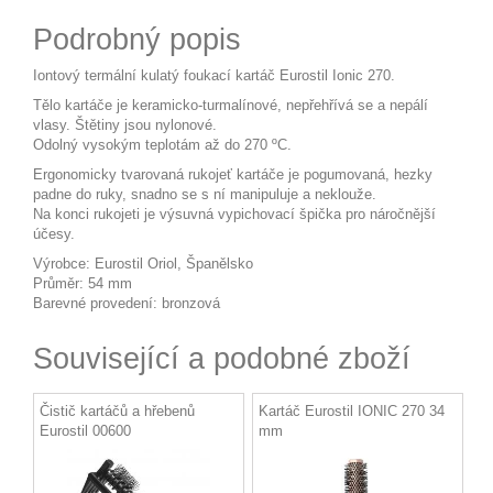
Podrobný popis
Iontový termální kulatý foukací kartáč Eurostil Ionic 270.
Tělo kartáče je keramicko-turmalínové, nepřehřívá se a nepálí
vlasy. Štětiny jsou nylonové.
Odolný vysokým teplotám až do 270 ºC.
Ergonomicky tvarovaná rukojeť kartáče je pogumovaná, hezky
padne do ruky, snadno se s ní manipuluje a neklouže.
Na konci rukojeti je výsuvná vypichovací špička pro náročnější
účesy.
Výrobce: Eurostil Oriol, Španělsko
Průměr: 54 mm
Barevné provedení: bronzová
Související a podobné zboží
Čistič kartáčů a hřebenů
Kartáč Eurostil IONIC 270 34
Eurostil 00600
mm