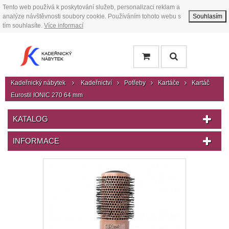
Tento web používá k poskytování služeb, personalizaci reklam a
analýze návštěvnosti soubory cookie. Používáním tohoto webu s
Souhlasím
tím souhlasíte.
Více informací
Kadeřnický nábytek
Kadeřnictví
Potřeby
Kartáče
Kartáč
Eurostil IONIC 270 64 mm
KATALOG
INFORMACE