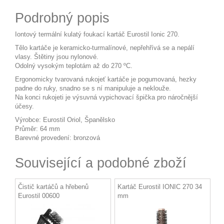
Podrobný popis
Iontový termální kulatý foukací kartáč Eurostil Ionic 270.
Tělo kartáče je keramicko-turmalínové, nepřehřívá se a nepálí
vlasy. Štětiny jsou nylonové.
Odolný vysokým teplotám až do 270 ºC.
Ergonomicky tvarovaná rukojeť kartáče je pogumovaná, hezky
padne do ruky, snadno se s ní manipuluje a neklouže.
Na konci rukojeti je výsuvná vypichovací špička pro náročnější
účesy.
Výrobce: Eurostil Oriol, Španělsko
Průměr: 64 mm
Barevné provedení: bronzová
Související a podobné zboží
Čistič kartáčů a hřebenů
Kartáč Eurostil IONIC 270 34
Eurostil 00600
mm