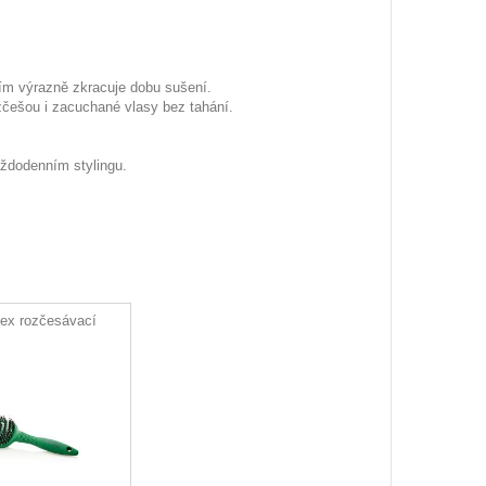
tím výrazně zkracuje dobu sušení.
ozčešou i zacuchané vlasy bez tahání.
aždodenním stylingu.
lex rozčesávací