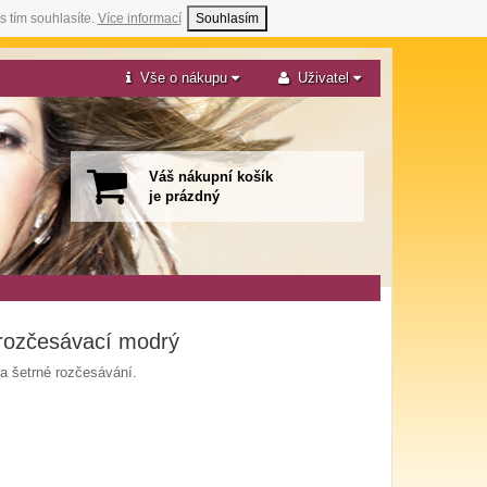
s tím souhlasíte.
Více informací
Souhlasím
Vše o nákupu
Uživatel
Váš nákupní košík
je prázdný
 rozčesávací modrý
 a šetrné rozčesávání.