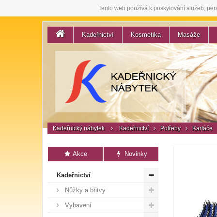
Tento web používá k poskytování služeb, per
Kadeřnictví
Kosmetika
Masáže
Kadeřnický nábytek
Kadeřnictví
Potřeby
Kartáče
Akce
Novinky
Kadeřnictví
Nůžky a břitvy
Vybavení