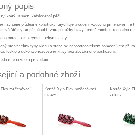
bný popis
asy, který usnadní každodenní péči.
ně navržené průdušné konstrukci urychluje proudění vzduchu při fénování, a 
ylonové štětiny se přizpůsobí tvaru pokožky hlavy, jemně masírují a snadno r
adno poradí s mokrými i suchými vlasy.
odný pro všechny typy vlasů a stane se nepostradatelným pomocníkem při k
adké, lesklé a dokonale rozčesané vlasy bez zbytečného poškození.
modrém barevném provedení.
sející a podobné zboží
-Flex rozčesávací
Kartáč Xylo-Flex rozčesávací
Kartáč Xylo-F
růžový
zelený