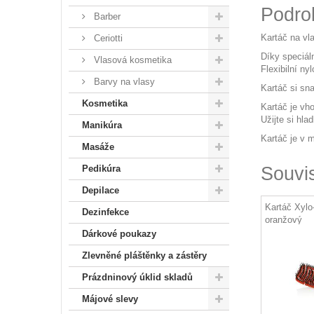
Podro
Barber
Kartáč na vl
Ceriotti
Díky speciál
Vlasová kosmetika
Flexibilní n
Barvy na vlasy
Kartáč si sn
Kosmetika
Kartáč je vh
Užijte si hl
Manikúra
Kartáč je v 
Masáže
Souvi
Pedikúra
Depilace
Kartáč Xylo
Dezinfekce
oranžový
Dárkové poukazy
Zlevněné pláštěnky a zástěry
Prázdninový úklid skladů
Májové slevy