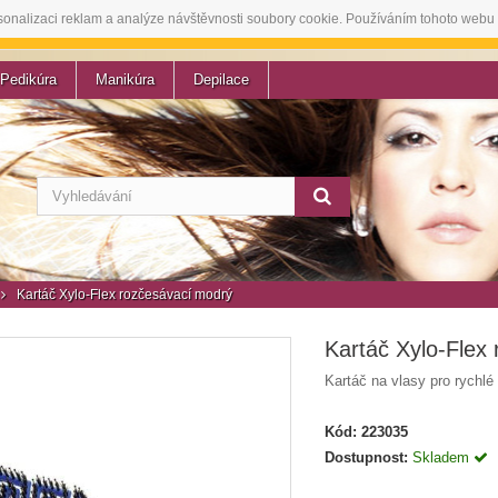
sonalizaci reklam a analýze návštěvnosti soubory cookie. Používáním tohoto webu 
Pedikúra
Manikúra
Depilace
Kartáč Xylo-Flex rozčesávací modrý
Kartáč Xylo-Flex
Kartáč na vlasy pro rychlé
Kód:
223035
Dostupnost:
Skladem