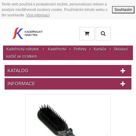
Tento web používá k poskytování služeb, personalizaci reklam a
analýze návštěvnosti soubory cookie. Používáním tohoto webu s
Souhlasím
tím souhlasíte.
Více informací
Kadeřnický nábytek
Kadeřnictví
Potřeby
Kartáče
Skládací
kartáč se zrcátkem
KATALOG
INFORMACE