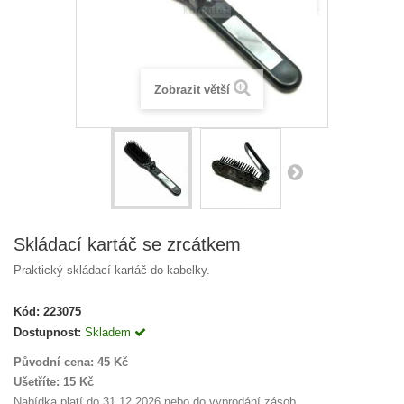
Zobrazit větší
Skládací kartáč se zrcátkem
Praktický skládací kartáč do kabelky.
Kód:
223075
Dostupnost:
Skladem
Původní cena:
45 Kč
Ušetříte:
15 Kč
Nabídka platí do 31.12.2026 nebo do vyprodání zásob.