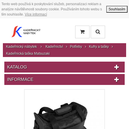
Tento web používá k poskytování služeb, personalizaci reklam a
analýze návštěvnosti soubory cookie. Používáním tohoto webu s
Souhlasím
tím souhlasíte.
Více informací
Kadeřnický nábytek
Kadeřnictví
Potřeby
Kufry a tašky
Kadeřnická taška Matsuzaki
KATALOG
INFORMACE