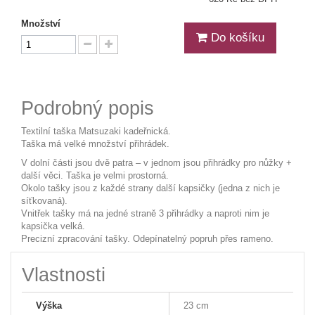
Množství
Do košíku
Podrobný popis
Textilní taška Matsuzaki kadeřnická.
Taška má velké množství přihrádek.
V dolní části jsou dvě patra – v jednom jsou přihrádky pro nůžky +
další věci. Taška je velmi prostorná.
Okolo tašky jsou z každé strany další kapsičky (jedna z nich je
síťkovaná).
Vnitřek tašky má na jedné straně 3 přihrádky a naproti nim je
kapsička velká.
Precizní zpracování tašky. Odepínatelný popruh přes rameno.
Vlastnosti
Výška
23 cm