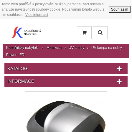
Tento web používá k poskytování služeb, personalizaci reklam a
analýze návštěvnosti soubory cookie. Používáním tohoto webu s
Souhlasím
tím souhlasíte.
Více informací
Kadeřnický nábytek
Manikúra
UV lampy
UV lampa na nehty –
Power LED
KATALOG
INFORMACE