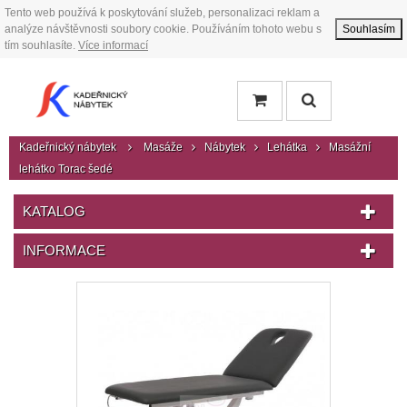
Tento web používá k poskytování služeb, personalizaci reklam a
analýze návštěvnosti soubory cookie. Používáním tohoto webu s
Souhlasím
tím souhlasíte.
Více informací
Kadeřnický nábytek
Masáže
Nábytek
Lehátka
Masážní
lehátko Torac šedé
KATALOG
INFORMACE