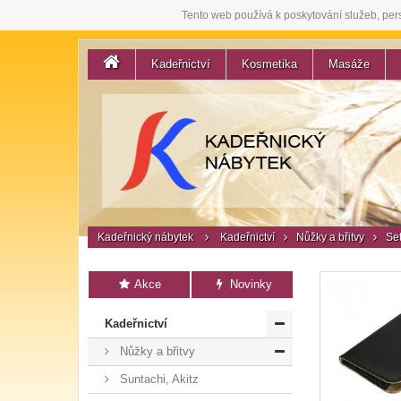
Tento web používá k poskytování služeb, per
Kadeřnictví
Kosmetika
Masáže
Kadeřnický nábytek
Kadeřnictví
Nůžky a břitvy
Se
Akce
Novinky
Kadeřnictví
Nůžky a břitvy
Suntachi, Akitz