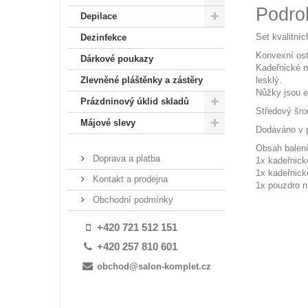
Podro
Depilace
Set kvalitní
Dezinfekce
Konvexní ostř
Dárkové poukazy
Kadeřnické n
lesklý.
Zlevněné pláštěnky a zástěry
Nůžky jsou e
Prázdninový úklid skladů
Středový šro
Májové slevy
Dodáváno v p
Obsah balení
Doprava a platba
1x kadeřnick
1x kadeřnick
Kontakt a prodejna
1x pouzdro n
Obchodní podmínky
+420 721 512 151
+420 257 810 601
obchod@salon-komplet.cz