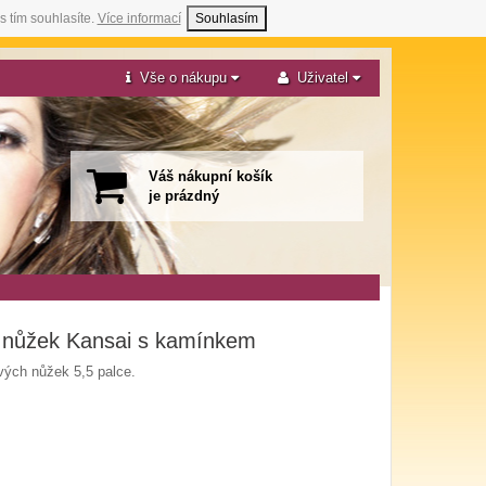
s tím souhlasíte.
Více informací
Souhlasím
Vše o nákupu
Uživatel
Váš nákupní košík
je prázdný
h nůžek Kansai s kamínkem
vých nůžek 5,5 palce.