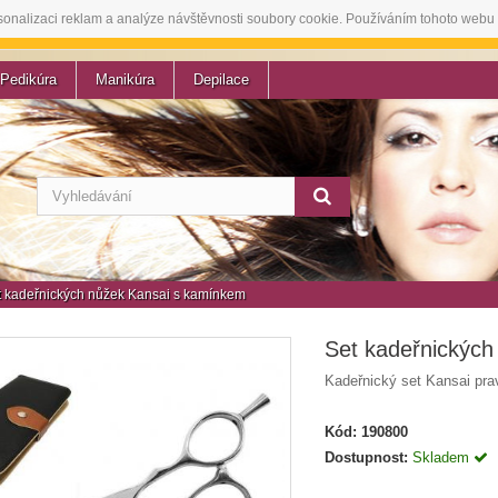
sonalizaci reklam a analýze návštěvnosti soubory cookie. Používáním tohoto webu 
Pedikúra
Manikúra
Depilace
t kadeřnických nůžek Kansai s kamínkem
Set kadeřnickýc
Kadeřnický set Kansai pra
Kód:
190800
Dostupnost:
Skladem