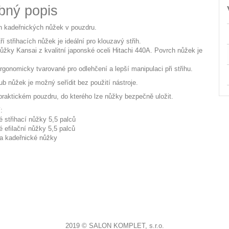
bný popis
ch kadeřnických nůžek v pouzdru.
í střihacích nůžek je ideální pro klouzavý střih.
ůžky Kansai z kvalitní japonské oceli Hitachi 440A. Povrch nůžek je
rgonomicky tvarované pro odlehčení a lepší manipulaci při střihu.
ub nůžek je možný seřídit bez použití nástroje.
raktickém pouzdru, do kterého lze nůžky bezpečně uložit.
:
é střihací nůžky 5,5 palců
é efilační nůžky 5,5 palců
a kadeřnické nůžky
2019 © SALON KOMPLET, s.r.o.