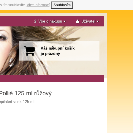
s tím souhlasíte.
Více informací
Souhlasím
Vše o nákupu
Uživatel
Váš nákupní košík
je prázdný
ollié 125 ml růžový
epilační vosk 125 ml.