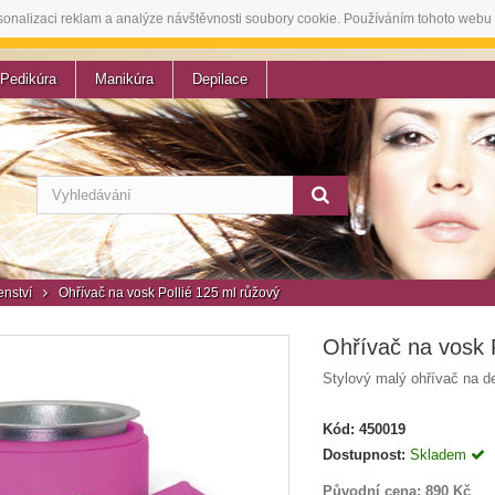
sonalizaci reklam a analýze návštěvnosti soubory cookie. Používáním tohoto webu 
Pedikúra
Manikúra
Depilace
enství
Ohřívač na vosk Pollié 125 ml růžový
Ohřívač na vosk P
Stylový malý ohřívač na d
Kód:
450019
Dostupnost:
Skladem
Původní cena:
890 Kč