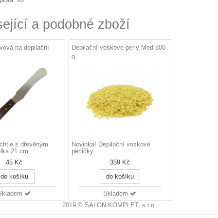
sející a podobné zboží
vová na depilační
Depilační voskové perly Med 800
g
chtle s dřevěným
Novinka! Depilační voskové
lka 21 cm.
perličky.
45 Kč
359 Kč
do košíku
do košíku
Skladem
Skladem
2019 © SALON KOMPLET, s.r.o.