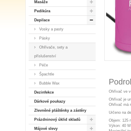
Masáže
Pedikúra
Depilace
Vosky a pasty
Pásky
Ohřívače, sety a
příslušenství
Péče
Špachtle
Podro
Bubble Wax
Ohřívač ve v
Dezinfekce
Ohřívač je ur
Dárkové poukazy
Ohřívač má r
Zlevněné pláštěnky a zástěry
Určeno na dep
Prázdninový úklid skladů
Objem: 125 
Výkon: 40 W
Májové slevy
Maximální te