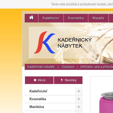
Tento web používá k poskytování služeb, per
Kadeřnictví
Kosmetika
Masáže
Kadeřnický nábytek
Depilace
Ohřívače, sety a přísluš
Akce
Novinky
Kadeřnictví
Kosmetika
Manikúra