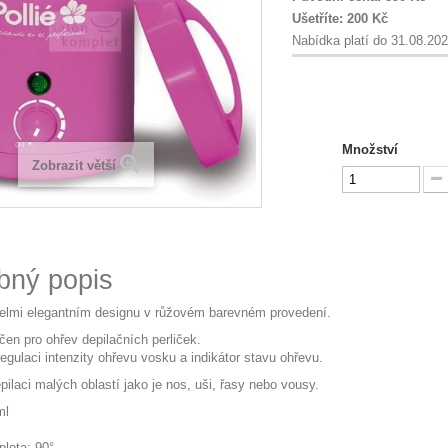
Ušetříte:
200 Kč
Nabídka platí do 31.08.20
Množství
Zobrazit větší
bný popis
elmi elegantním designu v růžovém barevném provedení.
čen pro ohřev depilačních perliček.
egulaci intenzity ohřevu vosku a indikátor stavu ohřevu.
ilaci malých oblastí jako je nos, uši, řasy nebo vousy.
ml
plota: 90°