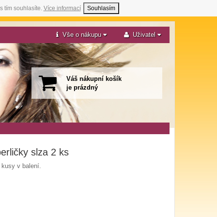
s tím souhlasíte.
Více informací
Souhlasím
Vše o nákupu
Uživatel
Váš nákupní košík
je prázdný
rličky slza 2 ks
kusy v balení.