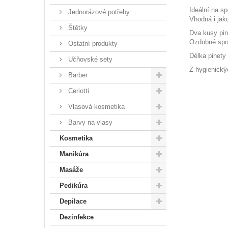
Ideální na s
Jednorázové potřeby
Vhodná i jak
Štětky
Dva kusy pin
Ozdobné spon
Ostatní produkty
Délka pinety
Učňovské sety
Z hygienický
Barber
Ceriotti
Vlasová kosmetika
Barvy na vlasy
Kosmetika
Manikúra
Masáže
Pedikúra
Depilace
Dezinfekce