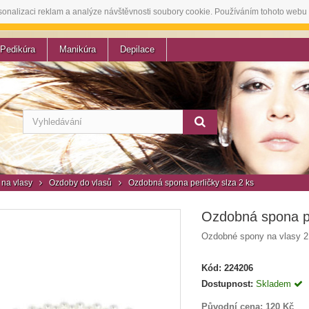
sonalizaci reklam a analýze návštěvnosti soubory cookie. Používáním tohoto webu 
Pedikúra
Manikúra
Depilace
na vlasy
Ozdoby do vlasů
Ozdobná spona perličky slza 2 ks
Ozdobná spona pe
Ozdobné spony na vlasy 2 
Kód:
224206
Dostupnost:
Skladem
Původní cena:
120 Kč