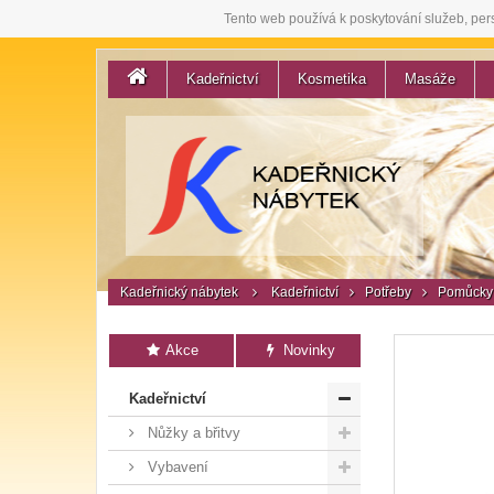
Tento web používá k poskytování služeb, per
Kadeřnictví
Kosmetika
Masáže
Kadeřnický nábytek
Kadeřnictví
Potřeby
Pomůcky 
Akce
Novinky
Kadeřnictví
Nůžky a břitvy
Vybavení