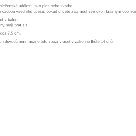
polečenské události jako ples nebo svatba.
o ozdoba všedního účesu, pokud chcete zaujmout své okolí krásným doplňk
et v balení.
y mají tvar slz.
 cca 7,5 cm.
ch důvodů není možné toto zboží vracet v zákonné lhůtě 14 dnů.