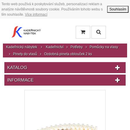
Tento web používá k poskytování služeb, personalizaci reklam a
analýze návštěvnosti soubory cookie. Používáním tohoto webu s
Souhlasím
tím souhlasíte.
Více informací
Kadeřnický nábytek
Kadeřnictví
Potřeby
Pomůcky na vlasy
Pinety do vlasů
Ozdobná pineta oblouček 2 ks
KATALOG
INFORMACE