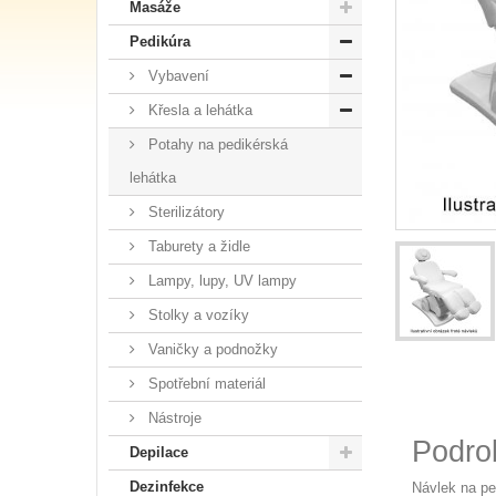
Masáže
Pedikúra
Vybavení
Křesla a lehátka
Potahy na pedikérská
lehátka
Sterilizátory
Taburety a židle
Lampy, lupy, UV lampy
Stolky a vozíky
Vaničky a podnožky
Spotřební materiál
Nástroje
Podro
Depilace
Dezinfekce
Návlek na pe