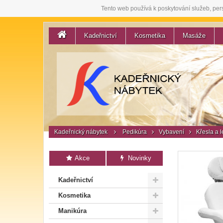
Tento web používá k poskytování služeb, per
Kadeřnictví
Kosmetika
Masáže
Kadeřnický nábytek
Pedikúra
Vybavení
Křesla a 
Akce
Novinky
Kadeřnictví
Kosmetika
Manikúra