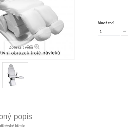
Množství
Zobrazit větší
bný popis
dikérské křeslo.