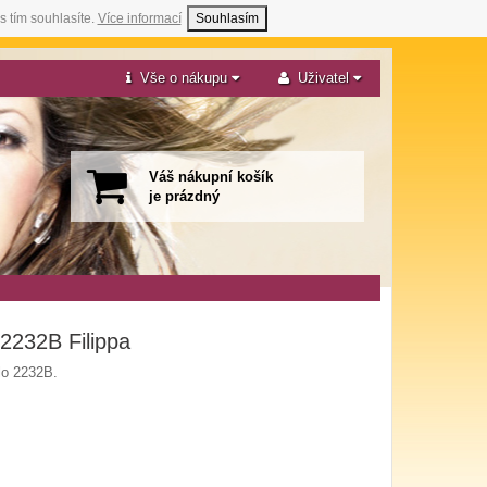
s tím souhlasíte.
Více informací
Souhlasím
Vše o nákupu
Uživatel
Váš nákupní košík
je prázdný
 2232B Filippa
lo 2232B.