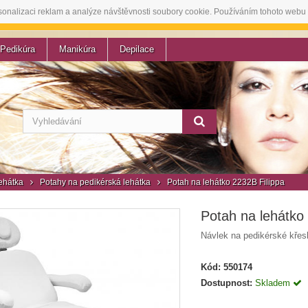
sonalizaci reklam a analýze návštěvnosti soubory cookie. Používáním tohoto webu 
Pedikúra
Manikúra
Depilace
lehátka
Potahy na pedikérská lehátka
Potah na lehátko 2232B Filippa
Potah na lehátko
Návlek na pedikérské křes
Kód:
550174
Dostupnost:
Skladem