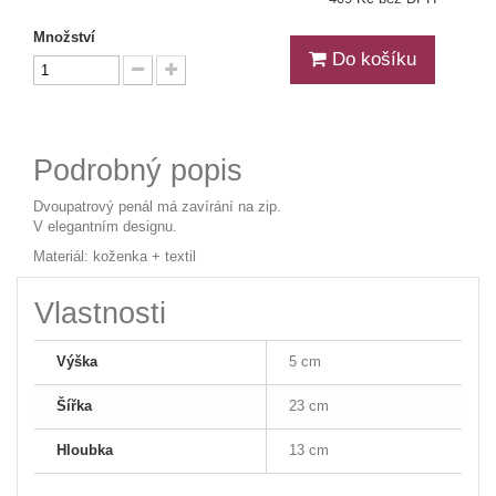
Množství
Do košíku
Podrobný popis
Dvoupatrový penál má zavírání na zip.
V elegantním designu.
Materiál: koženka + textil
Vlastnosti
Výška
5 cm
Šířka
23 cm
Hloubka
13 cm