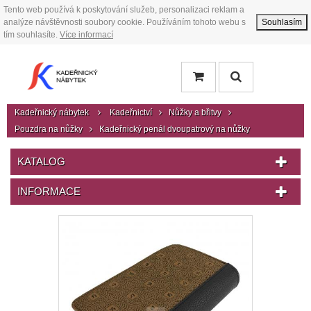
Tento web používá k poskytování služeb, personalizaci reklam a
analýze návštěvnosti soubory cookie. Používáním tohoto webu s
Souhlasím
tím souhlasíte.
Více informací
Kadeřnický nábytek
Kadeřnictví
Nůžky a břitvy
Pouzdra na nůžky
Kadeřnický penál dvoupatrový na nůžky
KATALOG
INFORMACE