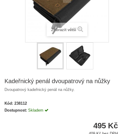
Zobrazit větší
Kadeřnický penál dvoupatrový na nůžky
Dvoupatrový kadeřnický penál na nůžky.
Kód:
238112
Dostupnost:
Skladem
495 Kč
409 Kč bez DPH