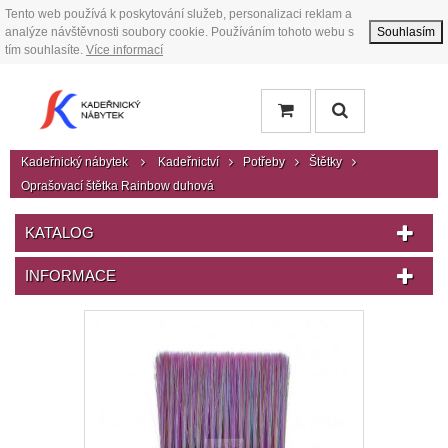
Tento web používá k poskytování služeb, personalizaci reklam a
analýze návštěvnosti soubory cookie. Používáním tohoto webu s
Souhlasím
tím souhlasíte.
Více informací
Kadeřnický nábytek
Kadeřnictví
Potřeby
Štětky
Oprašovací štětka Rainbow duhová
KATALOG
INFORMACE