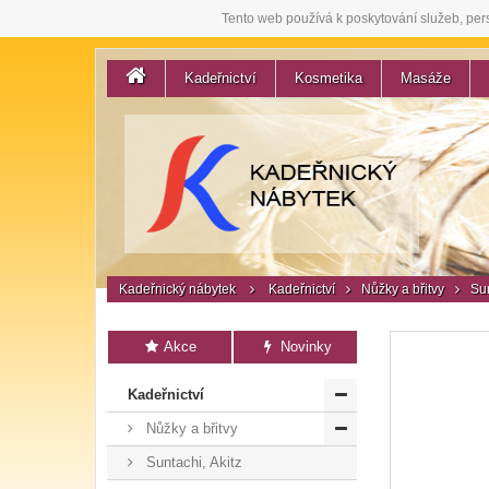
Tento web používá k poskytování služeb, per
Kadeřnictví
Kosmetika
Masáže
Kadeřnický nábytek
Kadeřnictví
Nůžky a břitvy
Sun
Akce
Novinky
Kadeřnictví
Nůžky a břitvy
Suntachi, Akitz