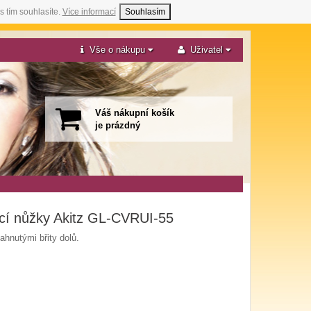
s tím souhlasíte.
Více informací
Souhlasím
Vše o nákupu
Uživatel
Váš nákupní košík
je prázdný
ací nůžky Akitz GL-CVRUI-55
ahnutými břity dolů.