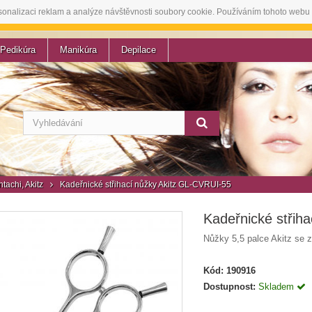
sonalizaci reklam a analýze návštěvnosti soubory cookie. Používáním tohoto webu 
Pedikúra
Manikúra
Depilace
tachi, Akitz
Kadeřnické střihací nůžky Akitz GL-CVRUI-55
Kadeřnické střih
Nůžky 5,5 palce Akitz se z
Kód:
190916
Dostupnost:
Skladem