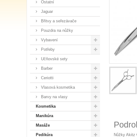
Ostatní
Jaguar
Břitvy a seřezávače
Pouzdra na nůžky
Vybavení
Potřeby
Učňovské sety
Barber
Ceriotti
Vlasová kosmetika
Barvy na vlasy
Kosmetika
Manikúra
Podro
Masáže
Nůžky Akitz 
Pedikúra