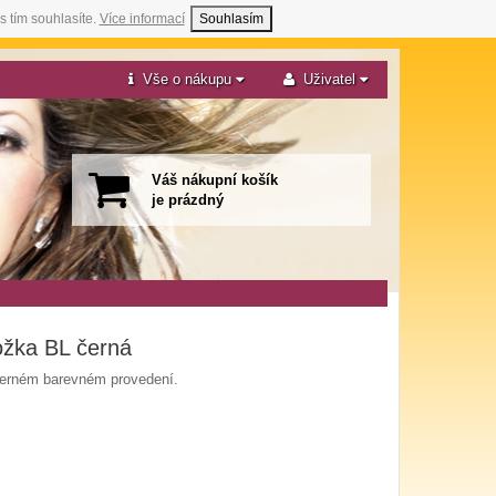
s tím souhlasíte.
Více informací
Souhlasím
Vše o nákupu
Uživatel
Váš nákupní košík
je prázdný
ožka BL černá
černém barevném provedení.