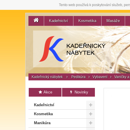
Tento web používá k poskytování služeb, per
Kadeřnictví
Kosmetika
Masáže
Kadeřnický nábytek
Pedikúra
Vybavení
Vaničky a
Akce
Novinky
Kadeřnictví
Kosmetika
Manikúra