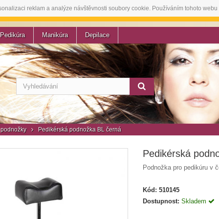
sonalizaci reklam a analýze návštěvnosti soubory cookie. Používáním tohoto webu 
Pedikúra
Manikúra
Depilace
 podnožky
Pedikérská podnožka BL černá
Pedikérská podn
Podnožka pro pedikúru v 
Kód:
510145
Dostupnost:
Skladem