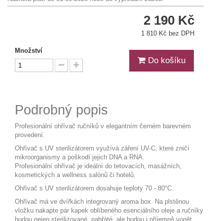
2 190 Kč
1 810 Kč bez DPH
Množství
Do košíku
Podrobný popis
Profesionální ohřívač ručníků v elegantním černém barevném
provedení.
Ohřívač s UV sterilizátorem využívá záření UV-C, které zničí
mikroorganismy a poškodí jejich DNA a RNA.
Profesionální ohřívač je ideální do tetovacích, masážních,
kosmetických a wellness salónů či hotelů.
Ohřívač s UV sterilizátorem dosahuje teploty 70 - 80°C.
Ohřívač má ve dvířkách integrovaný aroma box. Na plstěnou
vložku nakapte pár kapek oblíbeného esenciálního oleje a ručníky
budou nejen sterilizované, nahřáté, ale budou i příjemně vonět.