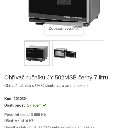
Zobrazit větší
Ohřívač ručníků JY-502MSB černý 7 litrů
Ohřívač ručníků s UV-C sterilizací a aroma boxem.
Kód:
101030
Dostupnost:
Skladem
Původní cena:
3 600 Kč
Ušetříte:
1410 Kč
Nabídka platí do 31.08.2026 nebo do vyprodání zásob.