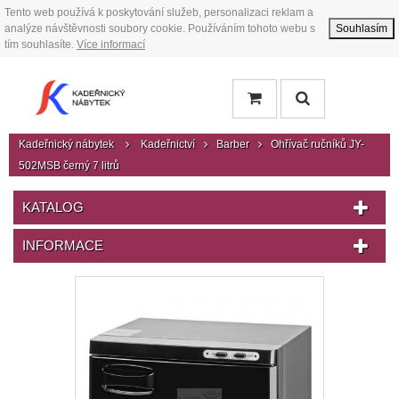
Tento web používá k poskytování služeb, personalizaci reklam a
analýze návštěvnosti soubory cookie. Používáním tohoto webu s
Souhlasím
tím souhlasíte.
Více informací
Kadeřnický nábytek
Kadeřnictví
Barber
Ohřívač ručníků JY-
502MSB černý 7 litrů
KATALOG
INFORMACE