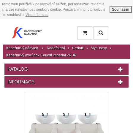
Tento web používá k poskytování služeb, personalizaci reklam a
analýze návštěvnosti soubory cookie. Používáním tohoto webu s
Souhlasím
tím souhlasíte.
Více informací
Kadeřnický nábytek
Kadeřnictví
Ceriotti
Mycí boxy
Kadeřnický mycí box Ceriotti Imperial 24 3P
KATALOG
INFORMACE