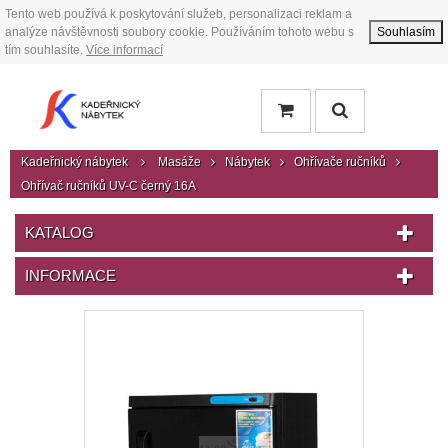
Tento web používá k poskytování služeb, personalizaci reklam a
analýze návštěvnosti soubory cookie. Používáním tohoto webu s
Souhlasím
tím souhlasíte.
Více informací
Kadeřnický nábytek
Masáže
Nábytek
Ohřívače ručníků
Ohřívač ručníků UV-C černý 16A
KATALOG
INFORMACE