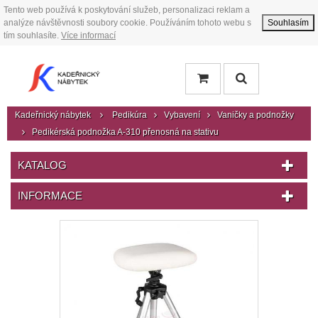
Tento web používá k poskytování služeb, personalizaci reklam a
analýze návštěvnosti soubory cookie. Používáním tohoto webu s
Souhlasím
tím souhlasíte.
Více informací
Kadeřnický nábytek
Pedikúra
Vybavení
Vaničky a podnožky
Pedikérská podnožka A-310 přenosná na stativu
KATALOG
INFORMACE